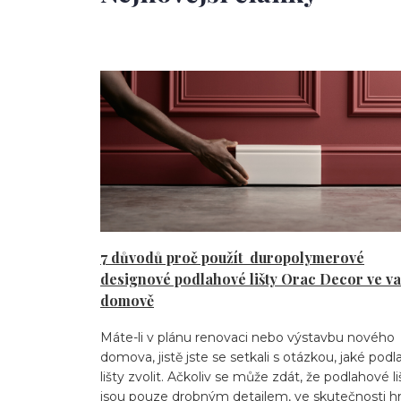
7 důvodů proč použít duropolymerové
designové podlahové lišty Orac Decor ve v
domově
Máte-li v plánu renovaci nebo výstavbu nového
domova, jistě jste se setkali s otázkou, jaké pod
lišty zvolit. Ačkoliv se může zdát, že podlahové li
jsou pouze drobným detailem, ve skutečnosti hra