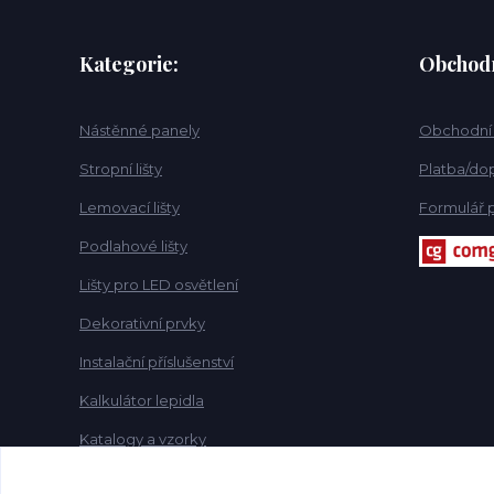
Kategorie:
Obchod
Nástěnné panely
Obchodní
Stropní lišty
Platba/dop
Lemovací lišty
Formulář p
Podlahové lišty
Lišty pro LED osvětlení
Dekorativní prvky
Instalační příslušenství
Kalkulátor lepidla
Katalogy a vzorky