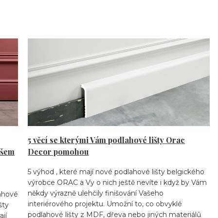
5 věcí se kterými Vám podlahové lišty Orac
ašem
Decor pomohou
5 výhod , které mají nové podlahové lišty belgického
výrobce ORAC a Vy o nich ještě nevíte i když by Vám
někdy výrazně ulehčily finišování Vašeho
lahové
interiérového projektu. Umožní to, co obvyklé
šty
podlahové lišty z MDF, dřeva nebo jiných materiálů
jí