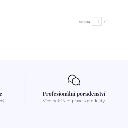
strana
z 1
e
Profesionální poradenství
ždý
Více než 15 let praxe s produkty