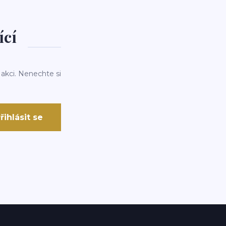
ící
 akci. Nenechte si
řihlásit se