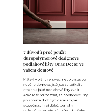
7 důvodů proč použít
duropolymerové designové
podlahové lišty Orac Decor ve
vašem domově
Máte-li v plánu renovaci nebo výstavbu
nového domova, jistě jste se setkali s
otázkou, jaké podlahové lišty zvolit.
Ačkoliv se může zdát, že podlahové lišty
jsou pouze drobným detailem, ve
skutečnosti hrají důležitou roli v
celkovém vzhledu a funkčnosti vašeho