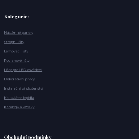
Kategorie:
Nástěnné panely
Stropní lišty
Lemovací lišty
Podlahové lišty
Lišty pro LED osvětlení
Dekorativní prvky
Instalační příslušenství
Kalkulátor lepidla
Katalogy a vzorky
Obchodní podmínky