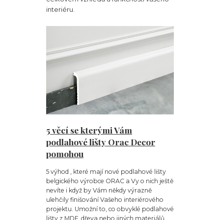
interiéru.
5 věcí se kterými Vám
podlahové lišty Orac Decor
pomohou
5 výhod , které mají nové podlahové lišty
belgického výrobce ORAC a Vy o nich ještě
nevíte i když by Vám někdy výrazně
ulehčily finišování Vašeho interiérového
projektu. Umožní to, co obvyklé podlahové
lišty z MDF, dřeva nebo jiných materiálů