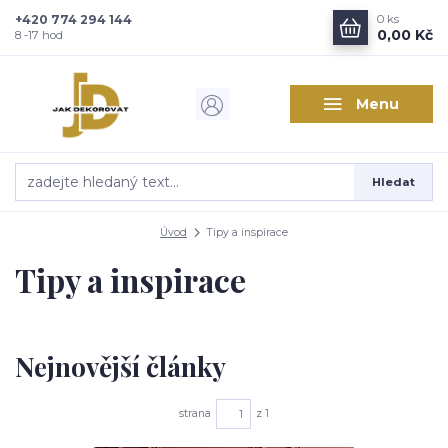
+420 774 294 144
0
ks
0,00 Kč
8 -17 hod
Menu
Hledat
Úvod
Tipy a inspirace
Tipy a inspirace
Nejnovější články
strana
z 1