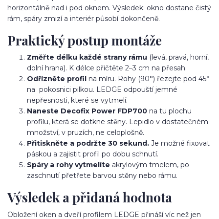
horizontálně nad i pod oknem. Výsledek: okno dostane čistý
rám, spáry zmizí a interiér působí dokončeně.
Praktický postup montáže
Změřte délku každé strany rámu
(levá, pravá, horní,
dolní hrana). K délce přičtěte 2–3 cm na přesah.
Odřízněte profil
na míru. Rohy (90°) řezejte pod 45°
na pokosnici pilkou. LEDGE odpouští jemné
nepřesnosti, které se vytmelí.
Naneste Decofix Power FDP700
na tu plochu
profilu, která se dotkne stěny. Lepidlo v dostatečném
množství, v pruzích, ne celoplošně.
Přitiskněte a podržte 30 sekund.
Je možné fixovat
páskou a zajistit profil po dobu schnutí.
Spáry a rohy vytmelíte
akrylovým tmelem, po
zaschnutí přetřete barvou stěny nebo rámu.
Výsledek a přidaná hodnota
Obložení oken a dveří profilem LEDGE přináší víc než jen