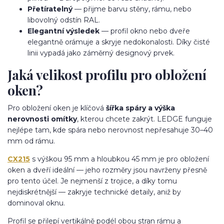
Přetíratelný
— přijme barvu stěny, rámu, nebo
libovolný odstín RAL.
Elegantní výsledek
— profil okno nebo dveře
elegantně orámuje a skryje nedokonalosti. Díky čisté
linii vypadá jako záměrný designový prvek.
Jaká velikost profilu pro obložení
oken?
Pro obložení oken je klíčová
šířka spáry a výška
nerovnosti omítky
, kterou chcete zakrýt. LEDGE funguje
nejlépe tam, kde spára nebo nerovnost nepřesahuje 30–40
mm od rámu.
CX215
s výškou 95 mm a hloubkou 45 mm je pro obložení
oken a dveří ideální — jeho rozměry jsou navrženy přesně
pro tento účel. Je nejmenší z trojice, a díky tomu
nejdiskrétnější — zakryje technické detaily, aniž by
dominoval oknu.
Profil se přilepí vertikálně podél obou stran rámu a