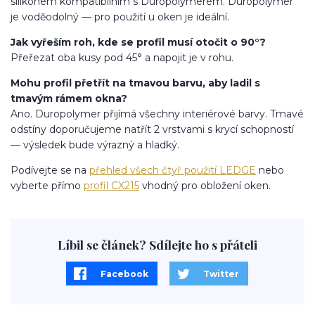
silikonem kompatibilním s Duropolymerem. Duropolymer
je voděodolný — pro použití u oken je ideální.
Jak vyřeším roh, kde se profil musí otočit o 90°?
Přeřezat oba kusy pod 45° a napojit je v rohu.
Mohu profil přetřít na tmavou barvu, aby ladil s
tmavým rámem okna?
Ano. Duropolymer přijímá všechny interiérové barvy. Tmavé
odstíny doporučujeme natřít 2 vrstvami s krycí schopností
— výsledek bude výrazný a hladký.
Podívejte se na
přehled všech čtyř použití LEDGE
nebo
vyberte přímo
profil CX215
vhodný pro obložení oken.
Líbil se článek? Sdílejte ho s přáteli
Facebook
Twitter