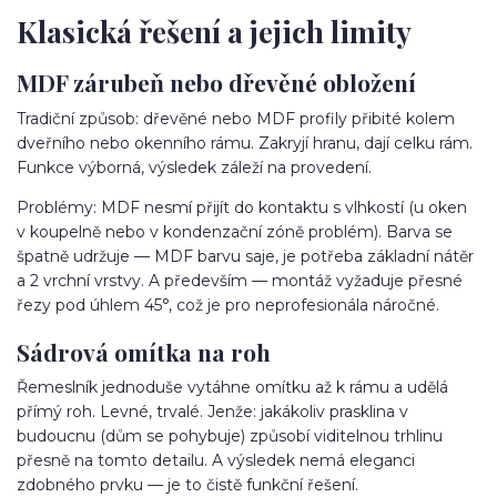
Klasická řešení a jejich limity
MDF zárubeň nebo dřevěné obložení
Tradiční způsob: dřevěné nebo MDF profily přibité kolem
dveřního nebo okenního rámu. Zakryjí hranu, dají celku rám.
Funkce výborná, výsledek záleží na provedení.
Problémy: MDF nesmí přijít do kontaktu s vlhkostí (u oken
v koupelně nebo v kondenzační zóně problém). Barva se
špatně udržuje — MDF barvu saje, je potřeba základní nátěr
a 2 vrchní vrstvy. A především — montáž vyžaduje přesné
řezy pod úhlem 45°, což je pro neprofesionála náročné.
Sádrová omítka na roh
Řemeslník jednoduše vytáhne omítku až k rámu a udělá
přímý roh. Levné, trvalé. Jenže: jakákoliv prasklina v
budoucnu (dům se pohybuje) způsobí viditelnou trhlinu
přesně na tomto detailu. A výsledek nemá eleganci
zdobného prvku — je to čistě funkční řešení.