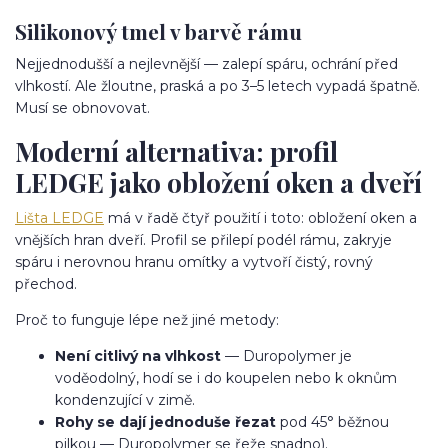
Silikonový tmel v barvě rámu
Nejjednodušší a nejlevnější — zalepí spáru, ochrání před
vlhkostí. Ale žloutne, praská a po 3–5 letech vypadá špatně.
Musí se obnovovat.
Moderní alternativa: profil
LEDGE jako obložení oken a dveří
Lišta LEDGE
má v řadě čtyř použití i toto: obložení oken a
vnějších hran dveří. Profil se přilepí podél rámu, zakryje
spáru i nerovnou hranu omítky a vytvoří čistý, rovný
přechod.
Proč to funguje lépe než jiné metody:
Není citlivý na vlhkost
— Duropolymer je
voděodolný, hodí se i do koupelen nebo k oknům
kondenzující v zimě.
Rohy se dají jednoduše řezat
pod 45° běžnou
pilkou — Duropolymer se řeže snadno).