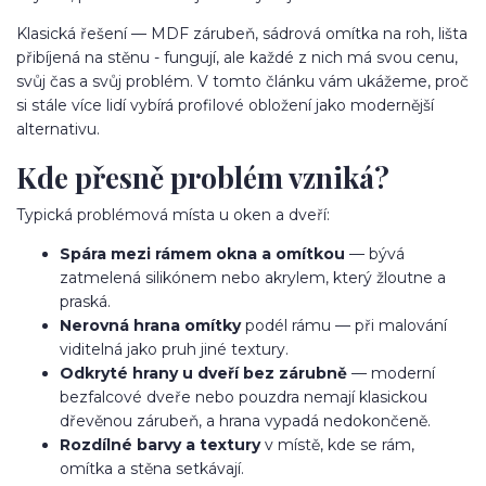
Klasická řešení — MDF zárubeň, sádrová omítka na roh, lišta
přibíjená na stěnu - fungují, ale každé z nich má svou cenu,
svůj čas a svůj problém. V tomto článku vám ukážeme, proč
si stále více lidí vybírá profilové obložení jako modernější
alternativu.
Kde přesně problém vzniká?
Typická problémová místa u oken a dveří:
Spára mezi rámem okna a omítkou
— bývá
zatmelená silikónem nebo akrylem, který žloutne a
praská.
Nerovná hrana omítky
podél rámu — při malování
viditelná jako pruh jiné textury.
Odkryté hrany u dveří bez zárubně
— moderní
bezfalcové dveře nebo pouzdra nemají klasickou
dřevěnou zárubeň, a hrana vypadá nedokončeně.
Rozdílné barvy a textury
v místě, kde se rám,
omítka a stěna setkávají.