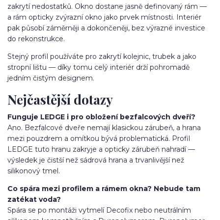
zakrytí nedostatků. Okno dostane jasně definovaný rám —
a rám opticky zvýrazní okno jako prvek místnosti. Interiér
pak působí záměrněji a dokončeněji, bez výrazné investice
do rekonstrukce.
Stejný profil používáte pro zakrytí kolejnic, trubek a jako
stropní lištu — díky tomu celý interiér drží pohromadě
jedním čistým designem.
Nejčastější dotazy
Funguje LEDGE i pro obložení bezfalcových dveří?
Ano. Bezfalcové dveře nemají klasickou zárubeň, a hrana
mezi pouzdrem a omítkou bývá problematická. Profil
LEDGE tuto hranu zakryje a opticky zárubeň nahradí —
výsledek je čistší než sádrová hrana a trvanlivější než
silikonový tmel.
Co spára mezi profilem a rámem okna? Nebude tam
zatékat voda?
Spára se po montáži vytmelí Decofix nebo neutrálním